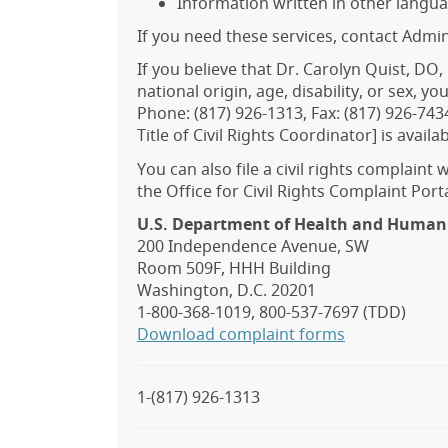
Information written in other langu
If you need these services, contact Admin
If you believe that Dr. Carolyn Quist, DO,
national origin, age, disability, or sex, 
Phone: (817) 926-1313, Fax: (817) 926-7434
Title of Civil Rights Coordinator] is availa
You can also file a civil rights complaint
the Office for Civil Rights Complaint Porta
U.S. Department of Health and Human 
200 Independence Avenue, SW
Room 509F, HHH Building
Washington, D.C. 20201
1-800-368-1019, 800-537-7697 (TDD)
Download complaint forms
1-(817) 926-1313