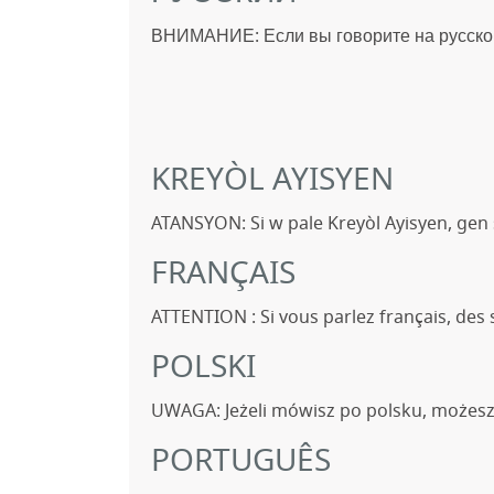
ВНИМАНИЕ: Если вы говорите на русском
KREYÒL AYISYEN
ATANSYON: Si w pale Kreyòl Ayisyen, gen 
FRANÇAIS
ATTENTION : Si vous parlez français, des 
POLSKI
UWAGA: Jeżeli mówisz po polsku, możesz
PORTUGUÊS