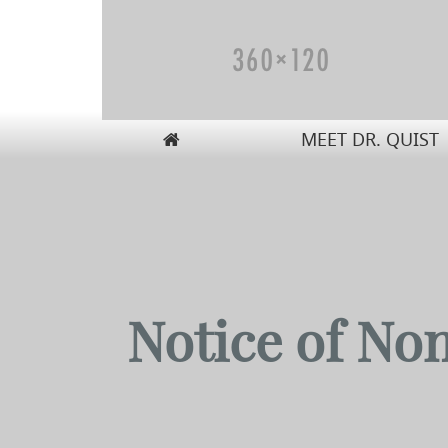
MEET DR. QUIST
Carolyn W. Quist, DO, PA
Notice of No