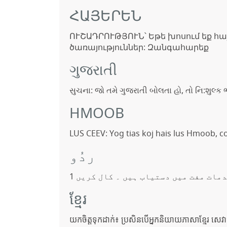
ՀԱՅԵՐԵՆ
ՈՒՇԱԴՐՈՒԹՅՈՒՆ՝ Եթե խոսում եք հ
ծառայություններ: Զանգահարեք
ગુજરાતી
સુચના: જો તમે ગુજરાતી બોલતા હો, તો નિ:શુલ્ક
HMOOB
LUS CEEV: Yog tias koj hais lus Hmoob, c
ردُو
مات مفت میں دستیاب ہیں ۔ کال کریں 1
ខ្មែរ
យកចិត្តទុកដាក់៖ ប្រសិនបើអ្នកនិយាយភាសាខ្មែរ សេវ