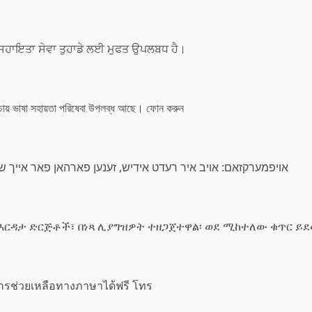
ਿੱਚ ਸਹਾਇਤਾ ਸੇਵਾ ਤੁਹਾਡੇ ਲਈ ਮੁਫਤ ਉਪਲਬਧ ਹੈ।
খরচায় ভাষা সহায়তা পরিষেবা উপলব্ধ আছে। ফোন করুন
אויפמערקזאם: אויב איר רעדט אידיש, זענען פארהאן פאר אייך שפ
 እርዳታ ድርጅቶች፣ በነጻ ሊያግዝዎት ተዘጋጀተዋል፡ ወደ ሚከተለው ቁጥር ይ
ารช่วยเหลือทางภาษาได้ฟรี โทร