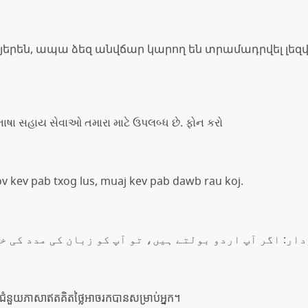
այերեն, ապա ձեզ անվճար կարող են տրամադրվել լե
 ભાષા સહાય સેવાઓ તમારા માટે ઉપલબ્ધ છે. ફોન કરો
ov kev pab txog lus, muaj kev pab dawb rau koj.
ار: اگر آپ اردو بولتے ہیں، تو آپ کو زبان کی مدد کی خد
ាជំនួយភាសាឥតគិតថ្លៃអាចរកបានសម្រាប់អ្នក។