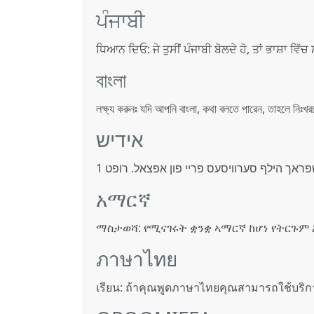
ਪੰਜਾਬੀ
ਧਿਆਨ ਦਿਓ: ਜੇ ਤੁਸੀਂ ਪੰਜਾਬੀ ਬੋਲਦੇ ਹੋ, ਤਾਂ ਭਾਸ਼ਾ ਵ
বাংলা
লক্ষ্য করুনঃ যদি আপনি বাংলা, কথা বলতে পারেন, তাহলে নিঃ
אידיש
ראך הילף סערוויסעס פריי פון אפצאל. רופט 1
አማርኛ
ማስታወሻ: የሚናገሩት ቋንቋ ኣማርኛ ከሆነ የትርጉም
ภาษาไทย
เรียน: ถ้าคุณพูดภาษาไทยคุณสามารถใช้บริก