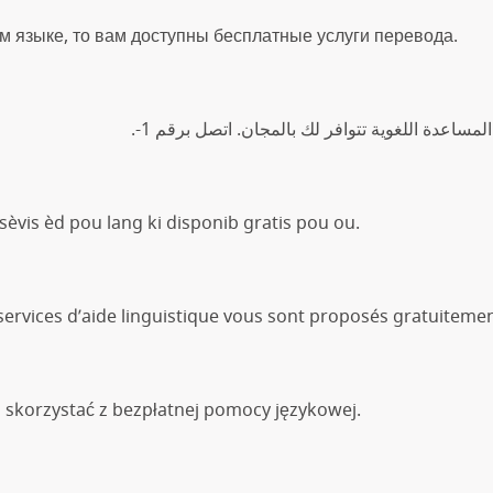
 языке, то вам доступны бесплатные услуги перевода.
لمساعدة اللغوية تتوافر لك بالمجان. اتصل برقم 1
sèvis èd pou lang ki disponib gratis pou ou.
services d’aide linguistique vous sont proposés gratuitemen
 skorzystać z bezpłatnej pomocy językowej.